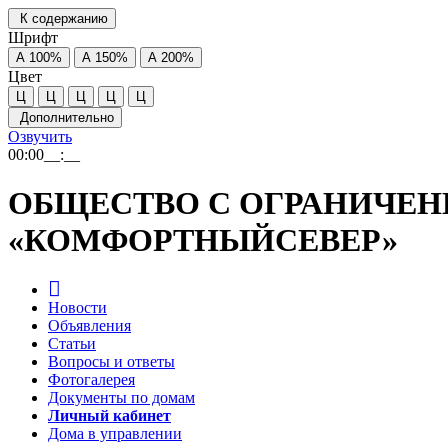
К содержанию
Шрифт
А
100%
А
150%
А
200%
Цвет
Ц
Ц
Ц
Ц
Ц
Дополнительно
Озвучить
00:00
__:__
ОБЩЕСТВО С ОГРАНИЧЕН
«КОМФОРТНЫЙСЕВЕР»
Новости
Объявления
Статьи
Вопросы и ответы
Фотогалерея
Документы по домам
Личный кабинет
Дома в управлении