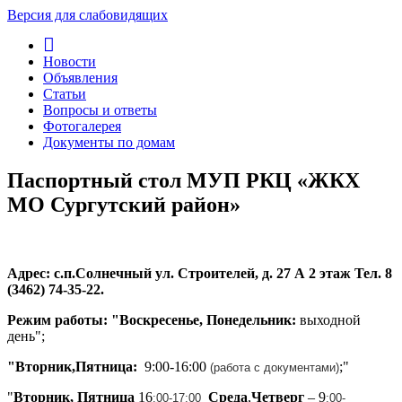
Версия для слабовидящих
Новости
Объявления
Статьи
Вопросы и ответы
Фотогалерея
Документы по домам
Паспортный стол МУП РКЦ «ЖКХ
МО Сургутский район»
Адрес: с.п.Солнечный ул. Строителей, д. 27 А 2 этаж Тел. 8
(3462) 74-35-22.
Режим работы: "Воскресенье, Понедельник:
выходной
день";
"Вторник,Пятница:
9:00-16:00
;"
(работа с документами)
"
Вторник, Пятница
16
Среда
,
Четверг
– 9
:00
-17
:00
:00
-